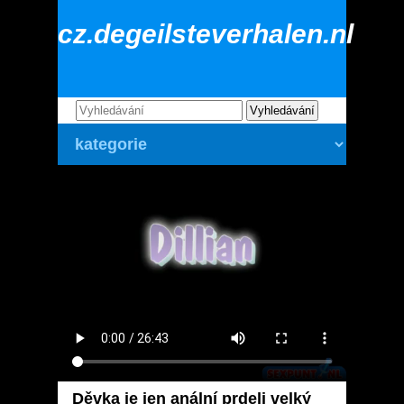
cz.degeilsteverhalen.nl
Děvka je jen anální prdeli velký