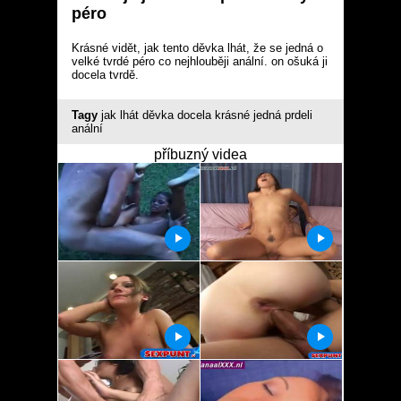
péro
Krásné vidět, jak tento děvka lhát, že se jedná o
velké tvrdé péro co nejhlouběji anální. on ošuká ji
docela tvrdě.
Tagy
jak
lhát
děvka
docela
krásné
jedná
prdeli
anální
příbuzný videa