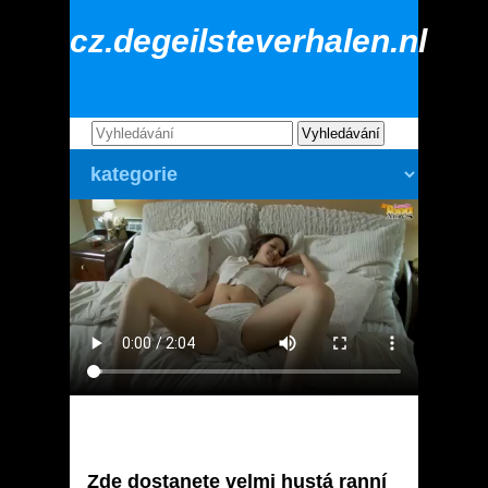
cz.degeilsteverhalen.nl
Zde dostanete velmi hustá ranní