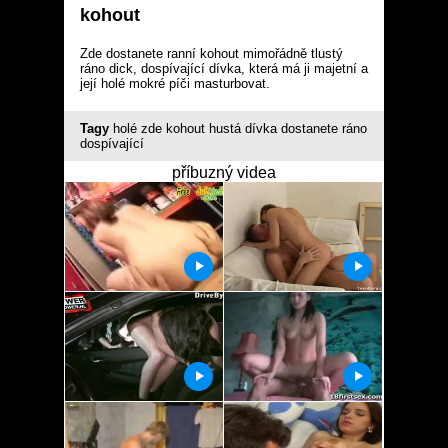
kohout
Zde dostanete ranní kohout mimořádně tlustý
ráno dick, dospívající dívka, která má ji majetní a
její holé mokré píči masturbovat.
Tagy
holé
zde
kohout
hustá
dívka
dostanete
ráno
dospívající
příbuzný videa